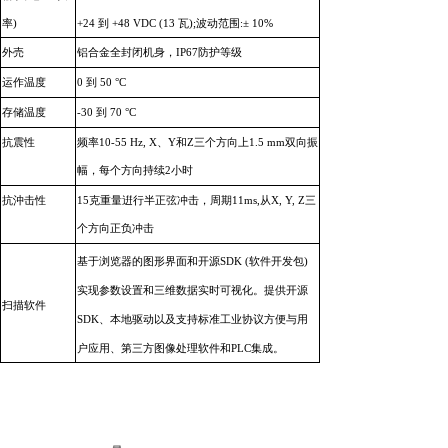
率)
+24 到 +48 VDC (13 瓦);波动范围:± 10%
外売
铝合金全封闭机身，IP67防护等级
运作温度
0 到 50 °C
存储温度
-30 到 70 °C
抗震性
频率10-55 Hz, X、Y和Z三个方向上1.5 mm双向振
幅，每个方向持续2小时
抗沖击性
15克重量逬行半正弦冲击，周期11ms,从X, Y, Z三
个方向正负冲击
基于浏览器的图形界面和开源SDK (软件开发包)
实现参数设置和三维数据实时可视化。提供开源
扫描软件
SDK、本地驱动以及支持标准工业协议方便与用
户应用、第三方图像处理软件和PLC集成。