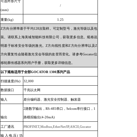
可选外形尺寸
/
(mm)
重量(kg)
1.25
Z方向分辨率基于平均128次取样。可定制型号，激光等级以及包
装。请联系上海美城智能科技有限公司，获取更多信息。规格说
明基于标准安全等级的激光。Z方向线性度和Z方向分辨率以及Z
方向重复性会随着激光安会等级的改变而变化。请参考Gocator位
移轮廓传感器系列用户手册，获取更多详细信息。
以下规格适用于全部GOCATOR 1300系列产品
扫描速度(Hz)
32,000
数据接口
千兆以太网
输入
差分编码器、激光安全控制器、触发器
2路数字输出，RS-485串口，Selcom串行接口，1
输出
路模拟输出(4-20mA)
工厂通讯
PROFINET,Modbus,EtherNet/IP,ASCII,Gocator
输入电压(功